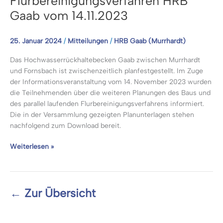
Flurbereinigungsverfahren HRB
Gaab vom 14.11.2023
25. Januar 2024
/
Mitteilungen
/
HRB Gaab (Murrhardt)
Das Hochwasserrückhaltebecken Gaab zwischen Murrhardt
und Fornsbach ist zwischenzeitlich planfestgestellt. Im Zuge
der Informationsveranstaltung vom 14. November 2023 wurden
die Teilnehmenden über die weiteren Planungen des Baus und
des parallel laufenden Flurbereinigungsverfahrens informiert.
Die in der Versammlung gezeigten Planunterlagen stehen
nachfolgend zum Download bereit.
Planunterlagen
Weiterlesen »
aus
der
Informationsveranstaltung
Flurbereinigungsverfahren
← Zur Übersicht
HRB
Gaab
vom