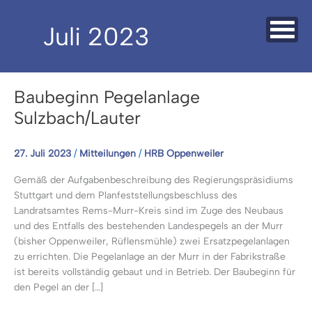
Zum
Inhalt
Juli 2023
springen
Baubeginn Pegelanlage
Sulzbach/Lauter
27. Juli 2023
/
Mitteilungen
/
HRB Oppenweiler
Gemäß der Aufgabenbeschreibung des Regierungspräsidiums
Stuttgart und dem Planfeststellungsbeschluss des
Landratsamtes Rems-Murr-Kreis sind im Zuge des Neubaus
und des Entfalls des bestehenden Landespegels an der Murr
(bisher Oppenweiler, Rüflensmühle) zwei Ersatzpegelanlagen
zu errichten. Die Pegelanlage an der Murr in der Fabrikstraße
ist bereits vollständig gebaut und in Betrieb. Der Baubeginn für
den Pegel an der […]