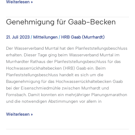
Baubeginn
Weiterlesen »
Pegelanlage
Sulzbach/Lauter
Genehmigung für Gaab-Becken
21. Juli 2023
/
Mitteilungen
/
HRB Gaab (Murrhardt)
Der Wasserverband Murrtal hat den Planfeststellungsbeschluss
erhalten. Dieser Tage ging beim Wasserverband Murrtal im
Murrhardter Rathaus der Planfeststellungsbeschluss für das
Hochwasserrückhaltebecken (HRB) Gaab ein. Beim
Planfeststellungsbeschluss handelt es sich um die
Baugenehmigung für das Hochwasserrückhaltebecken Gaab
bei der Eisenschmiedmühle zwischen Murrhardt und
Fornsbach. Damit konnten ein mehrjähriger Planungsmarathon
und die notwendigen Abstimmungen vor allem in
Genehmigung
Weiterlesen »
für
Gaab-
Becken