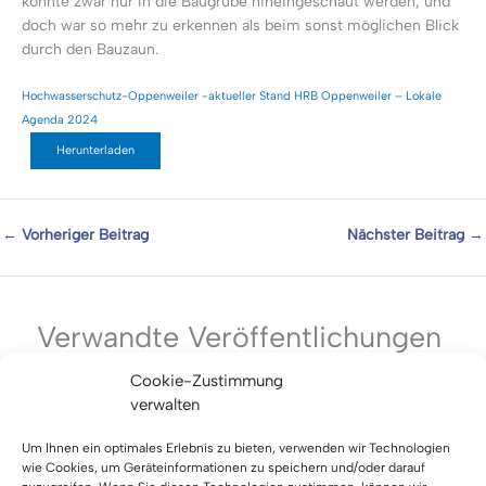
konnte zwar nur in die Baugrube hineingeschaut werden, und
doch war so mehr zu erkennen als beim sonst möglichen Blick
durch den Bauzaun.
Hochwasserschutz-Oppenweiler -aktueller Stand HRB Oppenweiler – Lokale
Agenda 2024
Herunterladen
←
Vorheriger Beitrag
Nächster Beitrag
→
Verwandte Veröffentlichungen
Cookie-Zustimmung
verwalten
Genehmigung für Gaab-Becken
21. Juli 2023
/
Mitteilungen
/
HRB Gaab (Murrhardt)
Um Ihnen ein optimales Erlebnis zu bieten, verwenden wir Technologien
wie Cookies, um Geräteinformationen zu speichern und/oder darauf